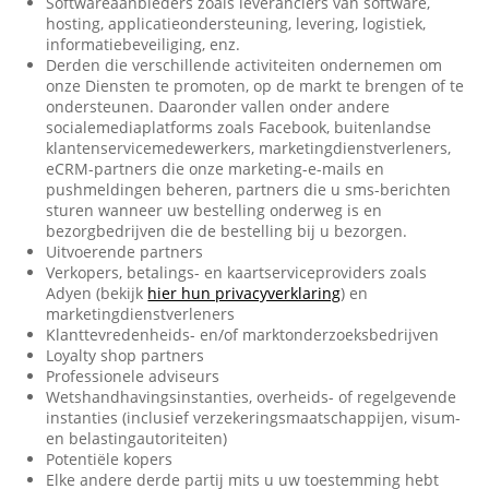
Softwareaanbieders zoals leveranciers van software,
hosting, applicatieondersteuning, levering, logistiek,
informatiebeveiliging, enz.
Derden die verschillende activiteiten ondernemen om
onze Diensten te promoten, op de markt te brengen of te
ondersteunen. Daaronder vallen onder andere
socialemediaplatforms zoals Facebook, buitenlandse
klantenservicemedewerkers, marketingdienstverleners,
eCRM-partners die onze marketing-e-mails en
pushmeldingen beheren, partners die u sms-berichten
sturen wanneer uw bestelling onderweg is en
bezorgbedrijven die de bestelling bij u bezorgen.
Uitvoerende partners
Verkopers, betalings- en kaartserviceproviders zoals
Adyen (bekijk
hier hun privacyverklaring
) en
marketingdienstverleners
Klanttevredenheids- en/of marktonderzoeksbedrijven
Loyalty shop partners
Professionele adviseurs
Wetshandhavingsinstanties, overheids- of regelgevende
instanties (inclusief verzekeringsmaatschappijen, visum-
en belastingautoriteiten)
Potentiële kopers
Elke andere derde partij mits u uw toestemming hebt